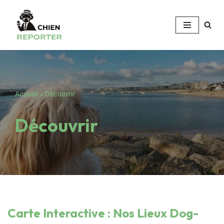
Aller
au
contenu
Accueil
»
Découvrir
Découvrir
Carte Interactive : Nos Lieux Dog-