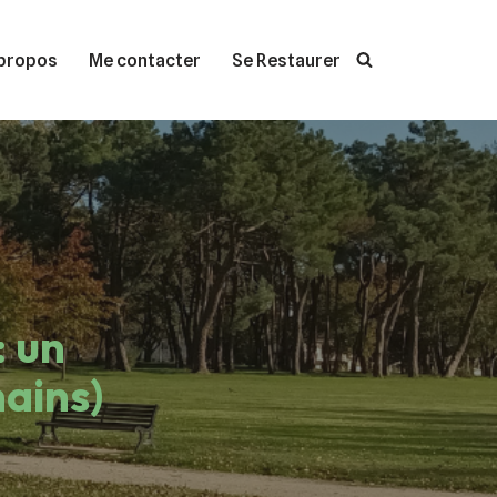
propos
Me contacter
Se Restaurer
: un
mains)