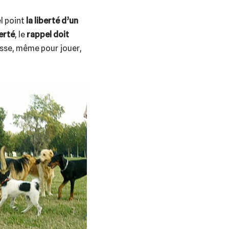
l point
la liberté d’un
berté
, le
rappel
doit
tesse, même pour jouer,