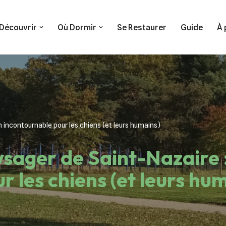
Découvrir
Où Dormir
Se Restaurer
Guide
À 
n incontournable pour les chiens (et leurs humains)
sager de Saint-Nazaire 
 les chiens (et leurs hu