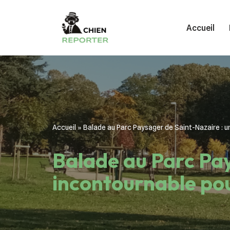
Accueil
Aller
au
contenu
Accueil
»
Balade au Parc Paysager de Saint-Nazaire : u
Balade au Parc Pay
incontournable pour