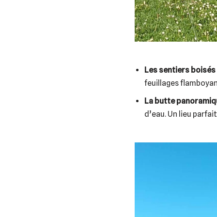
Les sentiers boisés 
feuillages flamboya
La butte panoramiqu
d’eau. Un lieu parfai