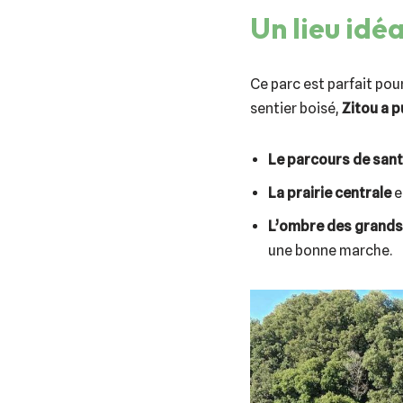
Un lieu idé
Ce parc est parfait po
sentier boisé,
Zitou a p
Le parcours de san
La prairie centrale
e
L’ombre des grands
une bonne marche.