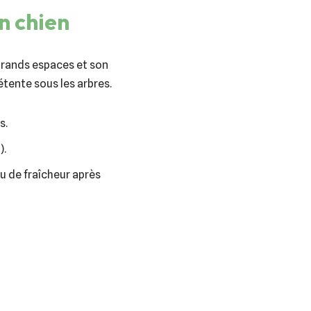
n chien
grands espaces et son
étente sous les arbres.
s.
).
u de fraîcheur après