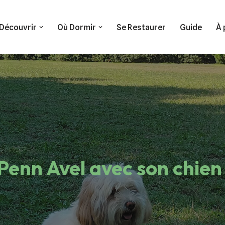
Découvrir
Où Dormir
Se Restaurer
Guide
À 
Penn Avel avec son chien