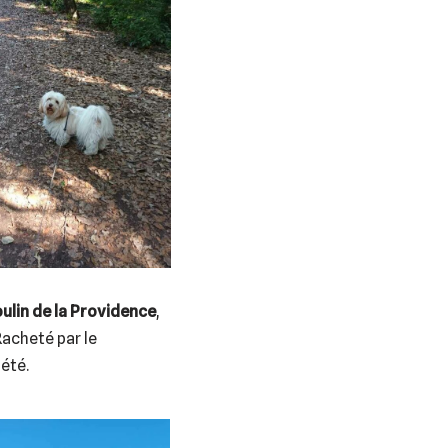
ulin de la Providence
,
Racheté par le
été.