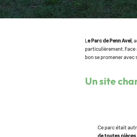
L
e Parc de Penn Avel
, 
particulièrement. Face 
bon se promener avec s
Un site cha
Ce parc était autr
de toutes pièces à