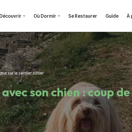
Découvrir
Où Dormir
Se Restaurer
Guide
À 
œur sur le sentier côtier
 avec son chien : coup de