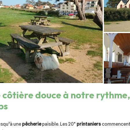
côtière douce à notre rythme,
ps
usqu’à une
pêcherie
paisible. Les 20°
printaniers
commencent à 