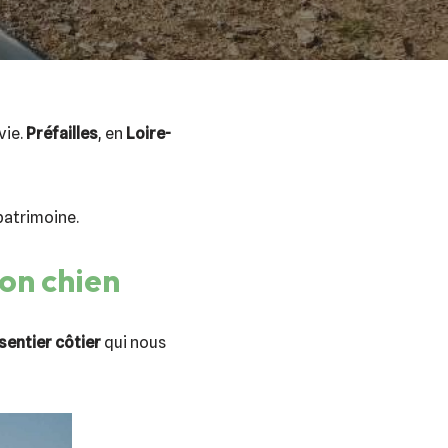
vie.
Préfailles
, en
Loire-
patrimoine.
son chien
sentier côtier
qui nous