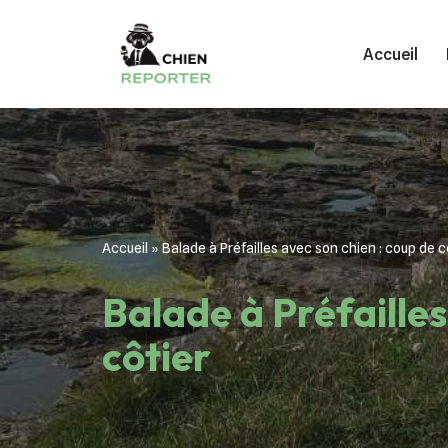
Accueil
Aller
au
contenu
Accueil
»
Balade à Préfailles avec son chien : coup de c
Balade à Préfailles
côtier