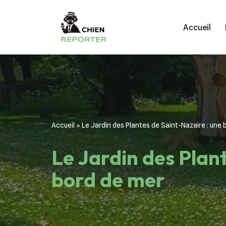
Accueil
Aller
au
contenu
Accueil
»
Le Jardin des Plantes de Saint-Nazaire : une 
Le Jardin des Plant
bord de mer