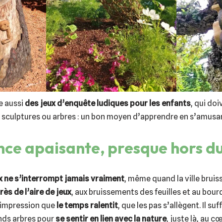
e aussi
des jeux d’enquête ludiques pour les enfants
, qui doi
 sculptures ou arbres : un bon moyen d’apprendre en s’amusa
ce apaisante, presque hors d
x ne s’interrompt jamais vraiment
, même quand la ville bruisse
rès de l’aire de jeux
, aux bruissements des feuilles et au bo
l’impression que
le temps ralentit
, que les pas s’allègent. Il suf
nds arbres pour
se sentir en lien avec la nature
, juste là, au cœ