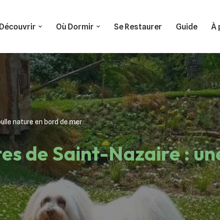
Découvrir
Où Dormir
Se Restaurer
Guide
À 
bulle nature en bord de mer
es de Saint-Nazaire : un