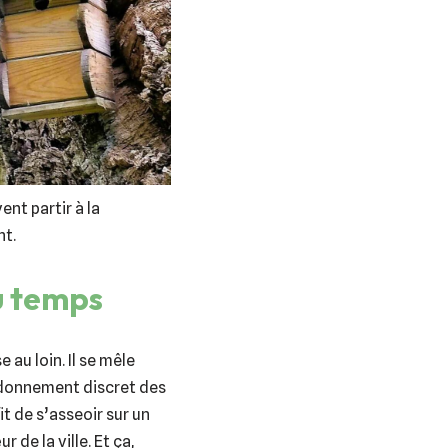
vent partir à la
nt.
u temps
 au loin. Il se mêle
urdonnement discret des
fit de s’asseoir sur un
ur de la ville. Et ça,