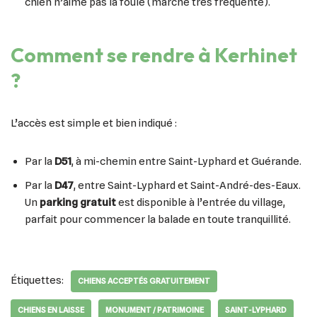
chien n’aime pas la foule (marché très fréquenté).
Comment se rendre à Kerhinet
?
L’accès est simple et bien indiqué :
Par la
D51
, à mi-chemin entre Saint-Lyphard et Guérande.
Par la
D47
, entre Saint-Lyphard et Saint-André-des-Eaux.
Un
parking gratuit
est disponible à l’entrée du village,
parfait pour commencer la balade en toute tranquillité.
Étiquettes:
CHIENS ACCEPTÉS GRATUITEMENT
CHIENS EN LAISSE
MONUMENT / PATRIMOINE
SAINT-LYPHARD