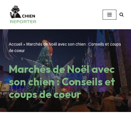
Aller
au
contenu
Accueil
»
Marchés de Noël avec son chien : Conseils et coups
de coeur
Marchés de Noël avec
son chien : Conseils et
coups de coeur