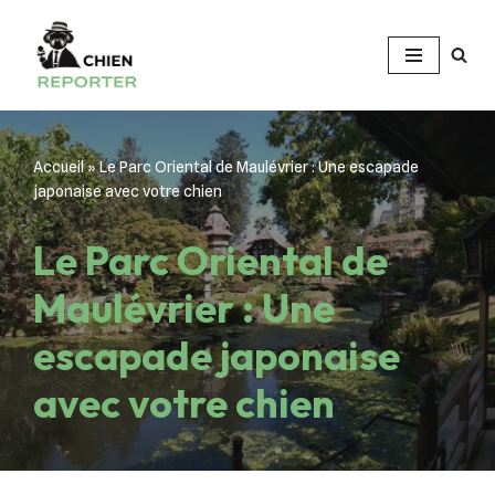
Aller
au
contenu
Accueil
»
Le Parc Oriental de Maulévrier : Une escapade
japonaise avec votre chien
Le Parc Oriental de
Maulévrier : Une
escapade japonaise
avec votre chien