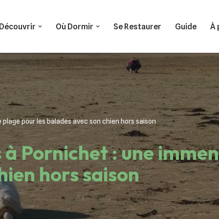
Découvrir
Où Dormir
Se Restaurer
Guide
À 
e plage pour les balades avec son chien hors saison
s à Pornichet : une immen
hien hors saison