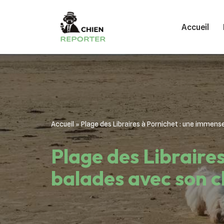
Accueil
Aller
au
contenu
Accueil
»
Plage des Libraires à Pornichet : une immens
Plage des Libraire
balades avec son c