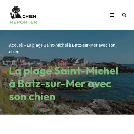
Aller
au
contenu
Accueil
»
La plage Saint-Michel à Batz-sur-Mer avec son
chien
La plage Saint-Michel
à Batz-sur-Mer avec
son chien