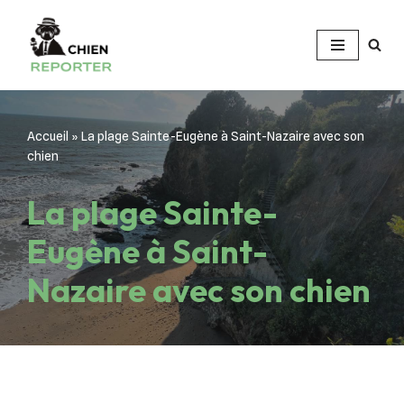
Aller
au
contenu
Accueil
»
La plage Sainte-Eugène à Saint-Nazaire avec son
chien
La plage Sainte-
Eugène à Saint-
Nazaire avec son chien