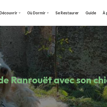
Découvrir
Où Dormir
Se Restaurer
Guide
À 
n
 de Ranrouët avec son ch