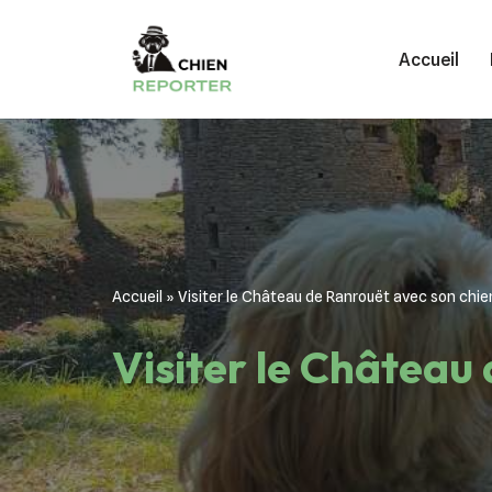
Accueil
Aller
au
contenu
Accueil
»
Visiter le Château de Ranrouët avec son chie
Visiter le Château