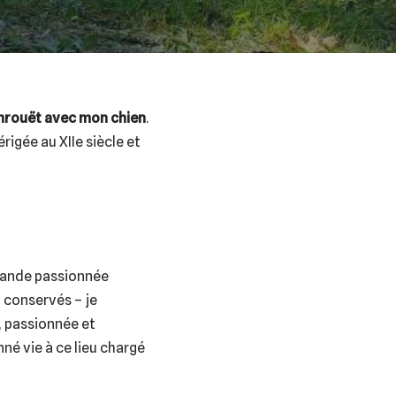
nrouët
avec mon chien
.
rigée au XIIe siècle et
 grande passionnée
n conservés – je
, passionnée et
né vie à ce lieu chargé