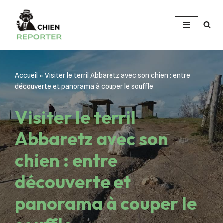
Aller
au
contenu
Accueil
»
Visiter le terril Abbaretz avec son chien : entre
découverte et panorama à couper le souffle
Visiter le terril
Abbaretz avec son
chien : entre
découverte et
panorama à couper le