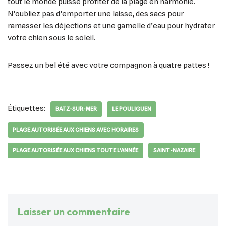
tout le monde puisse profiter de la plage en harmonie.
N’oubliez pas d’emporter une laisse, des sacs pour
ramasser les déjections et une gamelle d’eau pour hydrater
votre chien sous le soleil.
Passez un bel été avec votre compagnon à quatre pattes !
Étiquettes:
BATZ-SUR-MER
LE POULIGUEN
PLAGE AUTORISÉE AUX CHIENS AVEC HORAIRES
PLAGE AUTORISÉE AUX CHIENS TOUTE L'ANNÉE
SAINT-NAZAIRE
Laisser un commentaire