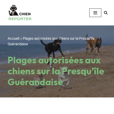
Aller
au
contenu
Accueil
»
Plages autorisées aux chiens sur la Presqu’île
Guérandaise
Plages autorisées aux
chiens sur la Presqu’île
Guérandaise