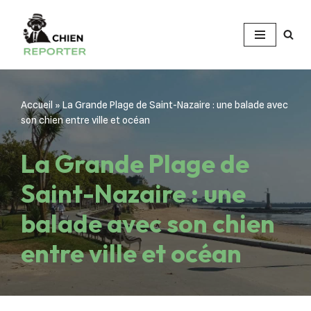
Aller
au
contenu
Accueil
»
La Grande Plage de Saint-Nazaire : une balade avec
son chien entre ville et océan
La Grande Plage de
Saint-Nazaire : une
balade avec son chien
entre ville et océan